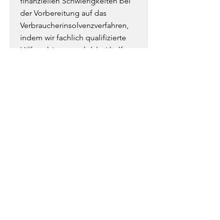
finanziellen Schwierigkeiten bei
der Vorbereitung auf das
Verbraucherinsolvenzverfahren,
indem wir fachlich qualifizierte
Hilfe anbieten und dabei helfen,
den Prozess so einfach wie
möglich zu gestalten. Unser Ziel
ist es, gemeinsam mit unseren
Klienten eine individuelle Lösung
zu finden, um ihnen aus der
Schuldenfalle herauszuhelfen
und wieder eine finanziell sichere
Zukunft zu ermöglichen.
MEHR ERFAHREN
​Beratung in der JVA Kiel