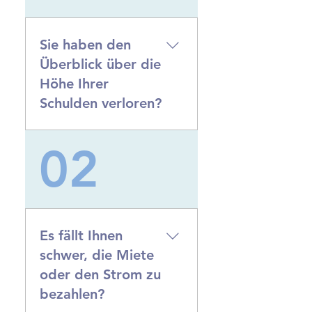
Sie haben den
Überblick über die
Höhe Ihrer
Schulden verloren?
Es ist wichtig, schnell zu
02
handeln, um Ihre
Schuldenhöhe zu
ermitteln. Als
Schuldenberatungsstelle
können wir Ihnen dabei
Es fällt Ihnen
helfen, Ihre Schulden zu
schwer, die Miete
überprüfen, ein Budget
oder den Strom zu
zu erstellen und eine
bezahlen?
Strategie zur
Schuldenbewältigung zu